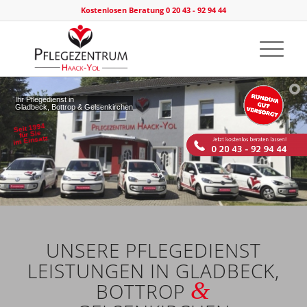
Kostenlosen Beratung 0 20 43 - 92 94 44
Ihr Pflegedienst in
Gladbeck, Bottrop & Gelsenkirchen
Seit 1994
für Sie
im Einsatz
UNSERE PFLEGEDIENST
LEISTUNGEN IN GLADBECK,
&
BOTTROP