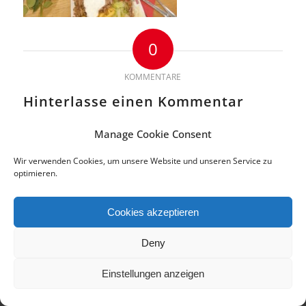
0
KOMMENTARE
Hinterlasse einen Kommentar
An der Diskussion beteiligen?
Manage Cookie Consent
Hinterlasse uns deinen Kommentar!
Wir verwenden Cookies, um unsere Website und unseren Service zu
Du musst
angemeldet
sein, um einen Kommentar abzugeben.
optimieren.
Cookies akzeptieren
© 2018 Copyright by di.signs - mediendesign. Alle Rechte vorbehalten.
Deny
Impressum | Datenschutz
Cookie-Richtlinie (EU)
Einstellungen anzeigen