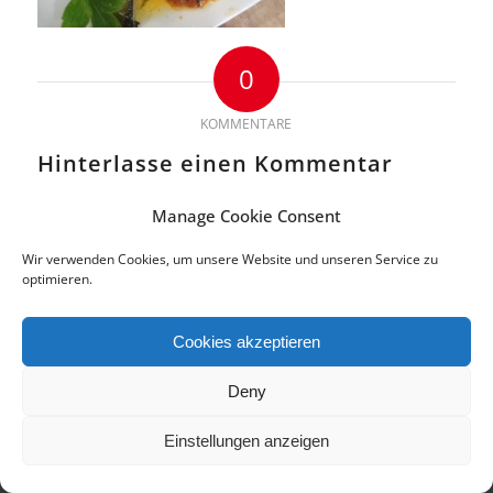
0
KOMMENTARE
Hinterlasse einen Kommentar
An der Diskussion beteiligen?
Manage Cookie Consent
Hinterlasse uns deinen Kommentar!
Wir verwenden Cookies, um unsere Website und unseren Service zu
Du musst
angemeldet
sein, um einen Kommentar abzugeben.
optimieren.
Cookies akzeptieren
© 2018 Copyright by di.signs - mediendesign. Alle Rechte vorbehalten.
Deny
Impressum | Datenschutz
Cookie-Richtlinie (EU)
Einstellungen anzeigen