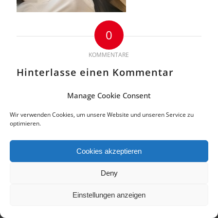
0
KOMMENTARE
Hinterlasse einen Kommentar
An der Diskussion beteiligen?
Manage Cookie Consent
Hinterlasse uns deinen Kommentar!
Wir verwenden Cookies, um unsere Website und unseren Service zu
Du musst
angemeldet
sein, um einen Kommentar abzugeben.
optimieren.
Cookies akzeptieren
© 2018 Copyright by di.signs - mediendesign. Alle Rechte vorbehalten.
Deny
Impressum | Datenschutz
Cookie-Richtlinie (EU)
Einstellungen anzeigen