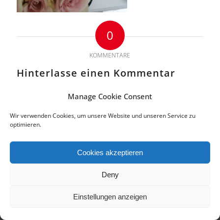
0
KOMMENTARE
Hinterlasse einen Kommentar
An der Diskussion beteiligen?
Manage Cookie Consent
Hinterlasse uns deinen Kommentar!
Wir verwenden Cookies, um unsere Website und unseren Service zu
Du musst
angemeldet
sein, um einen Kommentar abzugeben.
optimieren.
Cookies akzeptieren
© 2018 Copyright by di.signs - mediendesign. Alle Rechte vorbehalten.
Deny
Impressum | Datenschutz
Cookie-Richtlinie (EU)
Einstellungen anzeigen