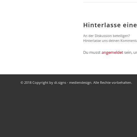
Hinterlasse ei
An der Diskussion beteiligen?
Hinterlasse uns deinen Kommenta
Du musst
angemeldet
sein, 
© 2018 Copyright by di.signs - mediendesign. Alle Rechte vorbehalten.