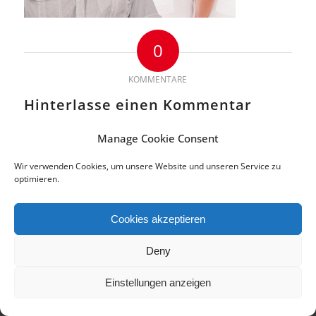
0
KOMMENTARE
Hinterlasse einen Kommentar
An der Diskussion beteiligen?
Manage Cookie Consent
Hinterlasse uns deinen Kommentar!
Wir verwenden Cookies, um unsere Website und unseren Service zu
Du musst
angemeldet
sein, um einen Kommentar abzugeben.
optimieren.
Cookies akzeptieren
© 2018 Copyright by di.signs - mediendesign. Alle Rechte vorbehalten.
Deny
Impressum | Datenschutz
Cookie-Richtlinie (EU)
Einstellungen anzeigen