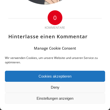
0
KOMMENTARE
Hinterlasse einen Kommentar
An der Diskussion beteiligen?
Manage Cookie Consent
Hinterlasse uns deinen Kommentar!
Wir verwenden Cookies, um unsere Website und unseren Service zu
Du musst
angemeldet
sein, um einen Kommentar abzugeben.
optimieren.
Cookies akzeptieren
© 2018 Copyright by di.signs - mediendesign. Alle Rechte vorbehalten.
Deny
Impressum | Datenschutz
Cookie-Richtlinie (EU)
Einstellungen anzeigen