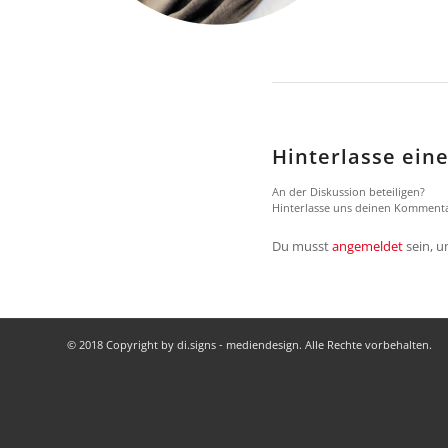
Hinterlasse ei
An der Diskussion beteiligen?
Hinterlasse uns deinen Kommenta
Du musst
angemeldet
sein, 
© 2018 Copyright by di.signs - mediendesign. Alle Rechte vorbehalten.